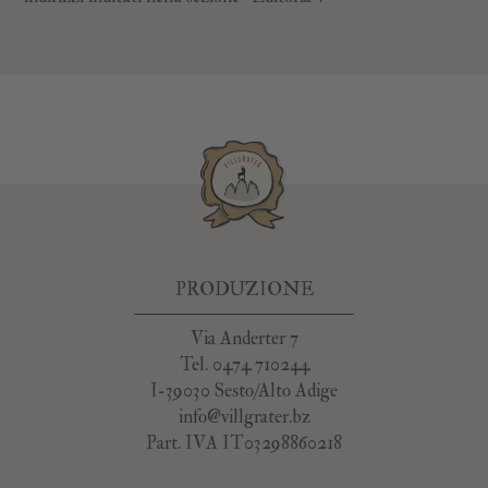
PRODUZIONE
Via Anderter 7
Tel. 0474 710244
I-39030 Sesto/Alto Adige
info@villgrater.bz
Part. IVA IT03298860218