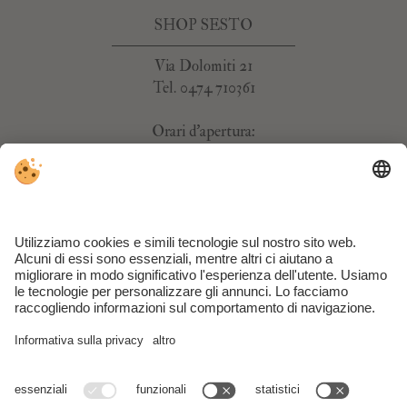
SHOP SESTO
Via Dolomiti 21
Tel. 0474 710361
Orari d'apertura:
Lu–Sa 8:00–12:00, 15:00–18:30
SHOP MOSO
Via San Giuseppe 29
Tel. 0474 710624
Orari d'apertura:
Lu–Sa 8:00–12:00, 15:00–18:30